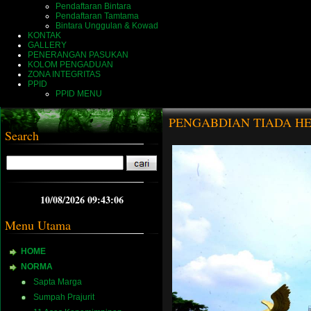
Pendaftaran Bintara
Pendaftaran Tamtama
Bintara Unggulan & Kowad
KONTAK
GALLERY
PENERANGAN PASUKAN
KOLOM PENGADUAN
ZONA INTEGRITAS
PPID
PPID MENU
PENGABDIAN TIADA HE
Search
10/08/2026 09:43:07
Menu Utama
HOME
NORMA
Sapta Marga
Sumpah Prajurit