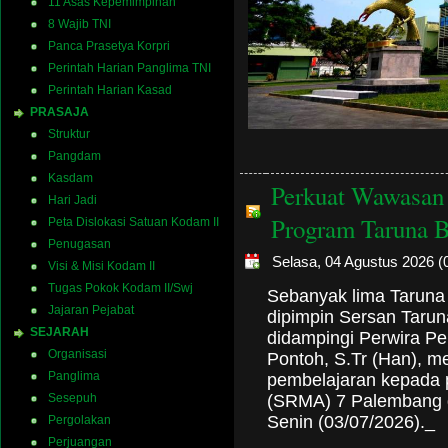
11 Asas Kepemimpinan
8 Wajib TNI
Panca Prasetya Korpri
Perintah Harian Panglima TNI
Perintah Harian Kasad
PRASAJA
Struktur
Pangdam
Kasdam
Perkuat Wawasan 
Hari Jadi
Program Taruna 
Peta Dislokasi Satuan Kodam II
Penugasan
Selasa, 04 Agustus 2026 (
Visi & Misi Kodam II
Tugas Pokok Kodam II/Swj
Sebanyak lima Taruna 
Jajaran Pejabat
dipimpin Sersan Tarun
SEJARAH
didampingi Perwira P
Organisasi
Pontoh, S.Tr (Han), 
Panglima
pembelajaran kepada 
(SRMA) 7 Palembang d
Sesepuh
Senin (03/07/2026)._
Pergolakan
Perjuangan