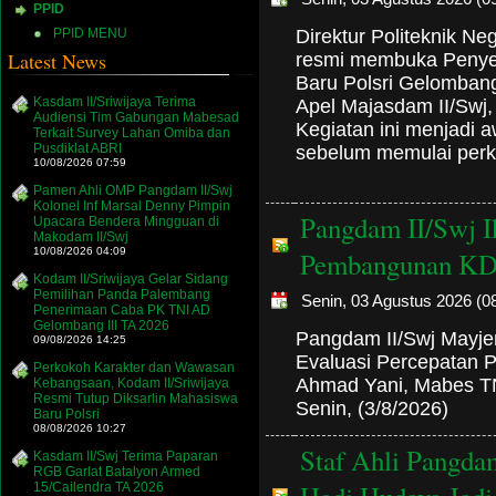
PPID
Direktur Politeknik Neg
PPID MENU
Latest News
resmi membuka Penyel
Baru Polsri Gelomban
Kasdam II/Sriwijaya Terima
Apel Majasdam II/Swj,
Audiensi Tim Gabungan Mabesad
Kegiatan ini menjadi 
Terkait Survey Lahan Omiba dan
Pusdiklat ABRI
sebelum memulai perku
10/08/2026 07:59
Pamen Ahli OMP Pangdam II/Swj
Kolonel Inf Marsal Denny Pimpin
Pangdam II/Swj Ik
Upacara Bendera Mingguan di
Makodam II/Swj
10/08/2026 04:09
Pembangunan KD
Kodam II/Sriwijaya Gelar Sidang
Pemilihan Panda Palembang
Senin, 03 Agustus 2026 (0
Penerimaan Caba PK TNI AD
Gelombang III TA 2026
Pangdam II/Swj Mayjen
09/08/2026 14:25
Evaluasi Percepatan
Perkokoh Karakter dan Wawasan
Ahmad Yani, Mabes TNI
Kebangsaan, Kodam II/Sriwijaya
Resmi Tutup Diksarlin Mahasiswa
Senin, (3/8/2026)
Baru Polsri
08/08/2026 10:27
Staf Ahli Pangdam
Kasdam II/Swj Terima Paparan
RGB Garlat Batalyon Armed
15/Cailendra TA 2026