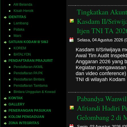
AM Belanda
Tingkatkan Akunta
Kisah Heroik
IDENTITAS
Kasdam II/Sriwij
Lambang
Itjen TNI TA 202
Pataka
Mars
Selasa, 04 Agustus 2026 (
SATUAN KODAM II/ SWJ
KOREM
Kasdam II/Sriwijaya m
BATALYON
Awal Tim Audit Inspekt
Anggaran 2026 yang be
PENDAFTARAN PRAJURIT
Kegiatan pengawasan i
Pendaftaran AKMIL
dan video conference)
Pendaftaran PA PK
TNI di wilayah Kodam 
Pendaftaran Bintara
Pendaftaran Tamtama
Bintara Unggulan & Kowad
Pabandya Wanwil 
KONTAK
GALLERY
Afriandi Hadiri 
PENERANGAN PASUKAN
Gelombang 2 di 
KOLOM PENGADUAN
ZONA INTEGRITAS
Senin, 03 Agustus 2026 (0