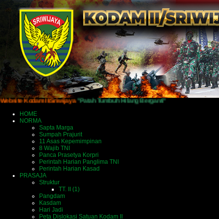
odam II/Sriwijaya
"Patah Tumbuh Hilang Berganti"
HOME
NORMA
Sapta Marga
Sumpah Prajurit
11 Asas Kepemimpinan
8 Wajib TNI
Panca Prasetya Korpri
Perintah Harian Panglima TNI
Perintah Harian Kasad
PRASAJA
Struktur
TT. II (1)
Pangdam
Kasdam
Hari Jadi
Peta Dislokasi Satuan Kodam II