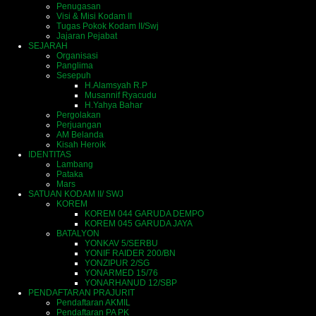
Penugasan
Visi & Misi Kodam II
Tugas Pokok Kodam II/Swj
Jajaran Pejabat
SEJARAH
Organisasi
Panglima
Sesepuh
H.Alamsyah R.P
Musannif Ryacudu
H.Yahya Bahar
Pergolakan
Perjuangan
AM Belanda
Kisah Heroik
IDENTITAS
Lambang
Pataka
Mars
SATUAN KODAM II/ SWJ
KOREM
KOREM 044 GARUDA DEMPO
KOREM 045 GARUDA JAYA
BATALYON
YONKAV 5/SERBU
YONIF RAIDER 200/BN
YONZIPUR 2/SG
YONARMED 15/76
YONARHANUD 12/SBP
PENDAFTARAN PRAJURIT
Pendaftaran AKMIL
Pendaftaran PA PK