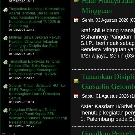
Hadi Hudaya Jadi
07/08/2026 10:41
Mingguan
Tingkatkan Kapasitas Komunikasi
Aparat Teritorial, Sterad Resmi
Tutup Kegiatan Pengembangan
Senin, 03 Agustus 2026 (0
Komunikasi Apkowil TA 2026 di
Palembang
Staf Ahli Bidang Man
06/08/2026 13:42
Sishanneg) Pangdam II
Motivasi Siswa Sekolah Rakyat,
Kasdam II/Sriwijaya Tekankan
S.I.P., bertindak seb
Pentingnya Disiplin dan Spirit
Bendera Mingguan yan
Pantang Menyerah
06/08/2026 10:07
II/Sriwijaya, Senin (03
Tingkatkan Efektivitas Teritorial,
Kodam II/Swj Buka Kegiatan
Pengembangan Kemampuan
Tanamkan Disipli
Komunikasi Apkowil TA 2026
05/08/2026 23:16
Garsarlin Gelomb
Sinergi TNI dan Swasta di HUT ke-
81 RI, Pangdam II/Swj:
Kebahagiaan Harus Dirasakan
Sabtu, 01 Agustus 2026 (1
Semua
05/08/2026 10:54
Aster Kasdam II/Sriwij
Pangdam II/Sriwijaya Terima
menutup kegiatan pen
Audiensi Pamit Kepala BPK
Wilayah VI Sumsel, Perkuat Sinergi
1, Palembang pada Sab
Pelestarian Budaya*
04/08/2026 22:29
Gagalkan Penyelu