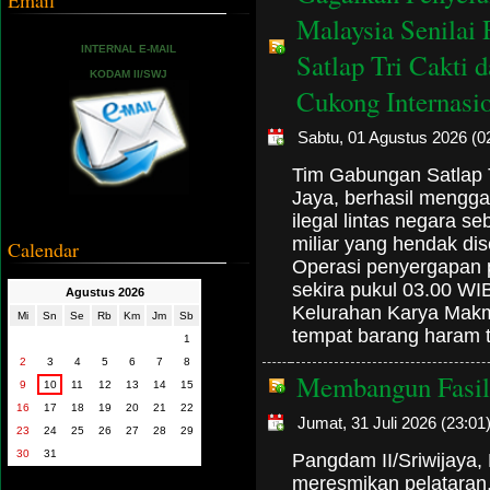
Email
Malaysia Senilai
INTERNAL E-MAIL
Satlap Tri Cakti
KODAM II/SWJ
Cukong Internasi
Sabtu, 01 Agustus 2026 (0
Tim Gabungan Satlap T
Jaya, berhasil mengga
ilegal lintas negara se
miliar yang hendak dis
Calendar
Operasi penyergapan p
sekira pukul 03.00 WI
Agustus 2026
Kelurahan Karya Makm
Mi
Sn
Se
Rb
Km
Jm
Sb
tempat barang haram t
1
2
3
4
5
6
7
8
Membangun Fasil
9
10
11
12
13
14
15
16
17
18
19
20
21
22
Jumat, 31 Juli 2026 (23:01
23
24
25
26
27
28
29
30
31
​Pangdam II/Sriwijaya
meresmikan pelataran,