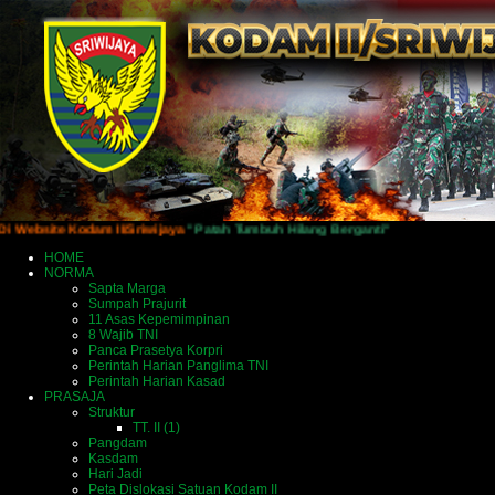
ite Kodam II/Sriwijaya
"Patah Tumbuh Hilang Berganti"
HOME
NORMA
Sapta Marga
Sumpah Prajurit
11 Asas Kepemimpinan
8 Wajib TNI
Panca Prasetya Korpri
Perintah Harian Panglima TNI
Perintah Harian Kasad
PRASAJA
Struktur
TT. II (1)
Pangdam
Kasdam
Hari Jadi
Peta Dislokasi Satuan Kodam II