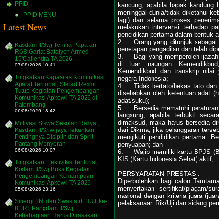
PPID
kandung, apabila bapak kandung be
meninggal dunia/tidak diketahui k
PPID MENU
lagi) dan selama proses penerima
Latest News
melakukan intervensi terhadap p
pendidikan pertama dalam bentuk 
2.
Orang yang ditunjuk sebagai 
Kasdam II/Swj Terima Paparan
penetapan pengadilan dan telah dip
RGB Garlat Batalyon Armed
3.
Bagi yang memperoleh ijazah 
15/Cailendra TA 2026
di luar naungan Kemendikbud
07/08/2026 10:41
Kemendikbud dan transkrip nilai
Tingkatkan Kapasitas Komunikasi
negara Indonesia;
Aparat Teritorial, Sterad Resmi
4.
Tidak bertato/bekas tato dan 
Tutup Kegiatan Pengembangan
disebabkan oleh ketentuan adat (ha
Komunikasi Apkowil TA 2026 di
adat/suku);
Palembang
5.
Bersedia mematuhi peratura
06/08/2026 13:42
langsung, apabila terbukti sec
dimaksud, maka harus bersedia din
Motivasi Siswa Sekolah Rakyat,
dari Dikma, jika pelanggaran terse
Kasdam II/Sriwijaya Tekankan
mengikuti pendidikan pertama. B
Pentingnya Disiplin dan Spirit
Pantang Menyerah
penyuapan; dan
06/08/2026 10:07
6.
Wajib memiliki kartu BPJS (
KIS (Kartu Indonesia Sehat) aktif;
Tingkatkan Efektivitas Teritorial,
Kodam II/Swj Buka Kegiatan
PERSYARATAN PRESTASI.
Pengembangan Kemampuan
Diperbolehkan bagi calon Tamta
Komunikasi Apkowil TA 2026
menyertakan sertifikat/piagam/su
05/08/2026 23:16
nasional dengan kriteria juara (jua
Sinergi TNI dan Swasta di HUT ke-
pelaksanaan Rik/Uji dan sidang pem
81 RI, Pangdam II/Swj:
Kebahagiaan Harus Dirasakan