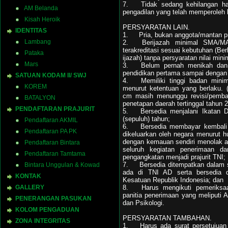
7.
Tidak sedang kehilangan ha
AM Belanda
pengadilan yang telah memperoleh 
Kisah Heroik
PERSYARATAN LAIN.
IDENTITAS
1.
Pria, bukan anggota/mantan pr
Lambang
2.
Berijazah minimal SMA/M
terakreditasi sesuai kebutuhan (Ber
Pataka
ijazah) tanpa persyaratan nilai mini
Mars
3.
Belum pernah menikah dan
pendidikan pertama sampai dengan 
SATUAN KODAM II/ SWJ
4.
Memiliki tinggi badan min
KOREM
menurut ketentuan yang berlaku. 
cm masih menunggu revisi/pemba
BATALYON
penetapan daerah tertinggal tahun 
PENDAFTARAN PRAJURIT
5.
Bersedia menjalani Ikatan 
(sepuluh) tahun;
Pendaftaran AKMIL
6.
Bersedia membayar kembali 1
Pendaftaran PA PK
dikeluarkan oleh negara menurut h
dengan kemauan sendiri menolak at
Pendaftaran Bintara
seluruh kegiatan penerimaan d
Pendaftaran Tamtama
pengangkatan menjadi prajurit TNI;
7.
Bersedia ditempatkan dalam 
Bintara Unggulan & Kowad
ada di TNI AD serta bersedia d
KONTAK
Kesatuan Republik Indonesia; dan
8.
Harus mengikuti pemeriksaa
GALLERY
panitia penerimaan yang meliputi A
PENERANGAN PASUKAN
dan Psikologi.
KOLOM PENGADUAN
PERSYARATAN TAMBAHAN.
ZONA INTEGRITAS
1.
Harus ada surat persetujuan 