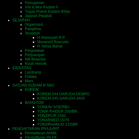
Penugasan
Visi & Misi Kodam II
Tugas Pokok Kodam II/Swj
Jajaran Pejabat
SEJARAH
Organisasi
Panglima
Sesepuh
H.Alamsyah R.P
Musannif Ryacudu
H.Yahya Bahar
Pergolakan
Perjuangan
AM Belanda
Kisah Heroik
IDENTITAS
Lambang
Pataka
Mars
SATUAN KODAM II/ SWJ
KOREM
KOREM 044 GARUDA DEMPO
KOREM 045 GARUDA JAYA
BATALYON
YONKAV 5/SERBU
YONIF RAIDER 200/BN
YONZIPUR 2/SG
YONARMED 15/76
YONARHANUD 12/SBP
PENDAFTARAN PRAJURIT
Pendaftaran AKMIL
Pendaftaran PA PK