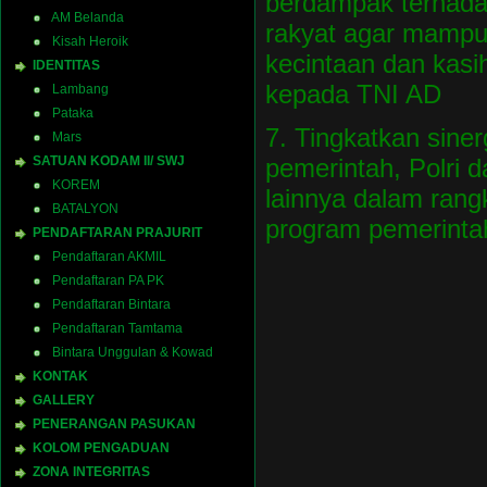
berdampak terhada
AM Belanda
rakyat agar mamp
Kisah Heroik
kecintaan dan kasi
IDENTITAS
kepada TNI AD
Lambang
Pataka
7. Tingkatkan sine
Mars
pemerintah, Polri
SATUAN KODAM II/ SWJ
KOREM
lainnya dalam ran
BATALYON
program pemerinta
PENDAFTARAN PRAJURIT
Pendaftaran AKMIL
Pendaftaran PA PK
Pendaftaran Bintara
Pendaftaran Tamtama
Bintara Unggulan & Kowad
KONTAK
GALLERY
PENERANGAN PASUKAN
KOLOM PENGADUAN
ZONA INTEGRITAS