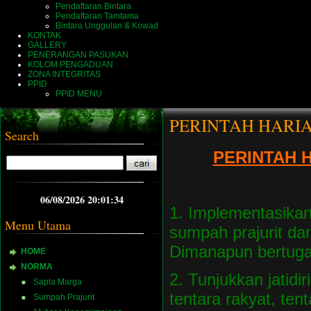
Pendaftaran Bintara
Pendaftaran Tamtama
Bintara Unggulan & Kowad
KONTAK
GALLERY
PENERANGAN PASUKAN
KOLOM PENGADUAN
ZONA INTEGRITAS
PPID
PPID MENU
PERINTAH HARI
Search
PERINTAH 
06/08/2026 20:01:34
1. Implementasika
Menu Utama
sumpah prajurit da
Dimanapun bertuga
HOME
NORMA
2. Tunjukkan jatidi
Sapta Marga
tentara rakyat, ten
Sumpah Prajurit