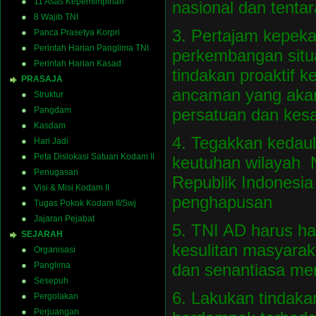
11 Asas Kepemimpinan
nasional dan tentar
8 Wajib TNI
3. Pertajam kepek
Panca Prasetya Korpri
Perintah Harian Panglima TNI
perkembangan situ
Perintah Harian Kasad
tindakan proaktif 
PRASAJA
ancaman yang aka
Struktur
persatuan dan kes
Pangdam
Kasdam
4. Tegakkan kedau
Hari Jadi
Peta Dislokasi Satuan Kodam II
keutuhan wilayah
Penugasan
Republik Indonesia
Visi & Misi Kodam II
penghapusan
Tugas Pokok Kodam II/Swj
Jajaran Pejabat
5. TNI AD harus ha
SEJARAH
kesulitan masyara
Organisasi
dan senantiasa men
Panglima
Sesepuh
6. Lakukan tindaka
Pergolakan
Perjuangan