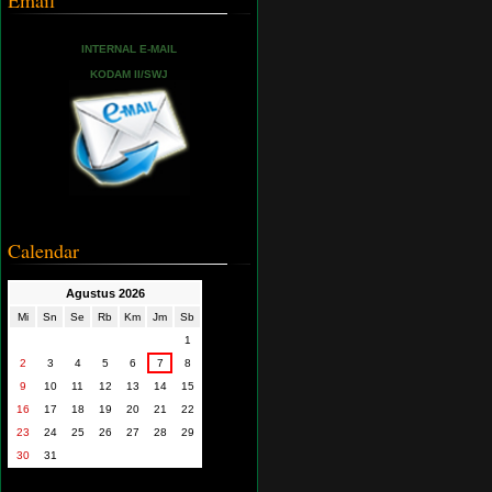
Email
INTERNAL E-MAIL
KODAM II/SWJ
Calendar
Agustus 2026
Mi
Sn
Se
Rb
Km
Jm
Sb
1
2
3
4
5
6
7
8
9
10
11
12
13
14
15
16
17
18
19
20
21
22
23
24
25
26
27
28
29
30
31