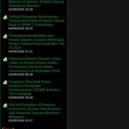
Wilayah VI Sumsel, Perkuat Sinergi
Pelestarian Budaya*
04/08/2026 22:29
Perkuat Wawasan Kebangsaan,
Taruna Akmil Gelar Program Taruna
Bakti di SRMA 7 Palembang
04/08/2026 08:25
Tingkatkan Akuntabilitas dan
Kinerja Satuan, Kasdam II/Sriwijaya
Pimpin Taklimat Awal Audit Itjen TNI
TA 2026
04/08/2026 07:31
Pabandya Wanwil Sterdam II/Swj
Letkol Inf Ahmad Afriandi Hadiri
Pembukaan Garsarlin Maba
Gelombang 2 di Majasdam II/Swj
03/08/2026 09:08
Pangdam II/Swj Ikuti Rapat
Evaluasi Percepatan
Pembangunan KDKMP di Mabes
TNI Cilangkap
03/08/2026 08:48
Staf Ahli Pangdam II/Sriwijaya
Kolonel Inf. Zusnan Hadi Hudaya
Jadi Inspektur Upacara Bendera
Mingguan
03/08/2026 03:07