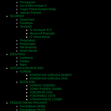
Penugasan
Visi & Misi Kodam II
Tugas Pokok Kodam II/Swj
Jajaran Pejabat
SEJARAH
Organisasi
Panglima
Sesepuh
H.Alamsyah R.P
Musannif Ryacudu
H.Yahya Bahar
Pergolakan
Perjuangan
AM Belanda
Kisah Heroik
IDENTITAS
Lambang
Pataka
Mars
SATUAN KODAM II/ SWJ
KOREM
KOREM 044 GARUDA DEMPO
KOREM 045 GARUDA JAYA
BATALYON
YONKAV 5/SERBU
YONIF RAIDER 200/BN
YONZIPUR 2/SG
YONARMED 15/76
YONARHANUD 12/SBP
PENDAFTARAN PRAJURIT
Pendaftaran AKMIL
Pendaftaran PA PK