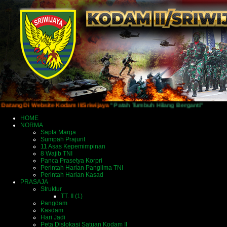
Di Website Kodam II/Sriwijaya
"Patah Tumbuh Hilang Berganti"
HOME
NORMA
Sapta Marga
Sumpah Prajurit
11 Asas Kepemimpinan
8 Wajib TNI
Panca Prasetya Korpri
Perintah Harian Panglima TNI
Perintah Harian Kasad
PRASAJA
Struktur
TT. II (1)
Pangdam
Kasdam
Hari Jadi
Peta Dislokasi Satuan Kodam II